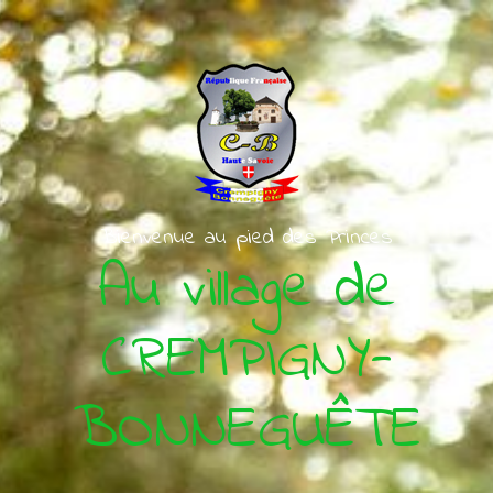
Skip to main content
Bienvenue au pied des Princes
Au village de
CREMPIGNY-
BONNEGUÊTE