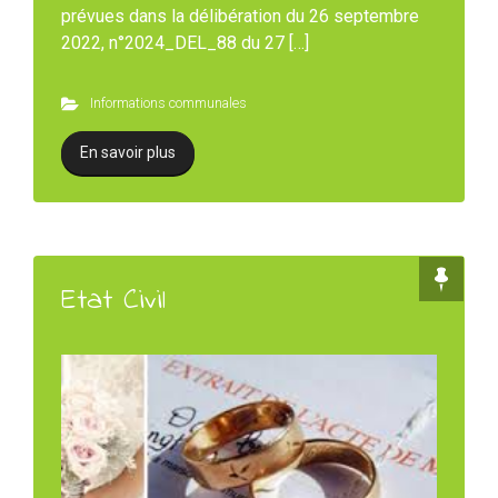
prévues dans la délibération du 26 septembre
2022, n°2024_DEL_88 du 27 […]
Informations communales
En savoir plus
Etat Civil