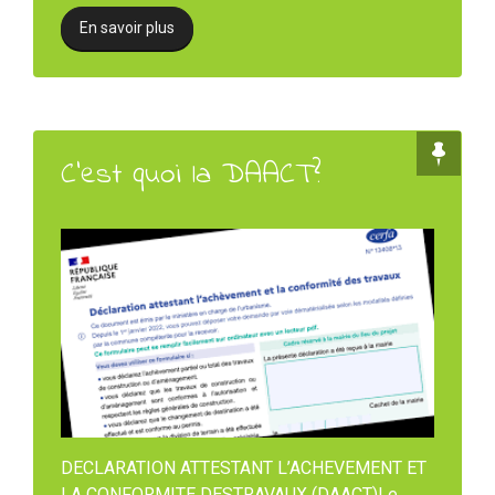
En savoir plus
C’est quoi la DAACT?
DECLARATION ATTESTANT L’ACHEVEMENT ET
LA CONFORMITE DESTRAVAUX (DAACT)Le