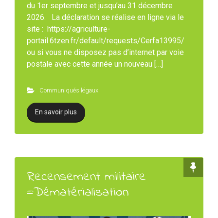
du 1er septembre et jusqu’au 31 décembre
2026. La déclaration se réalise en ligne via le
site : https://agriculture-
portail.6tzen.fr/default/requests/Cerfa13995/
ou si vous ne disposez pas d’internet par voie
postale avec cette année un nouveau […]
Communiqués légaux
En savoir plus
Recensement militaire
=Dématérialisation