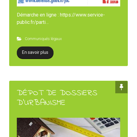
Démarche en ligne : https://www.service-
public.fr/parti…
Communiqués légaux
En savoir plus
DÉPOT DE DOSSIERS
D’URBANISME