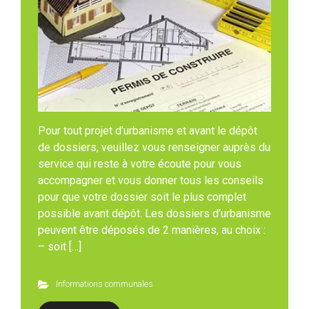
Pour tout projet d’urbanisme et avant le dépôt
de dossiers, veuillez vous renseigner auprès du
service qui reste à votre écoute pour vous
accompagner et vous donner tous les conseils
pour que votre dossier soit le plus complet
possible avant dépôt. Les dossiers d’urbanisme
peuvent être déposés de 2 manières, au choix :
– soit […]
Informations communales