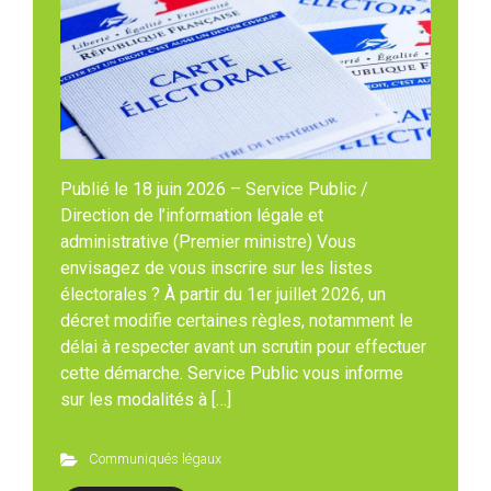
Publié le 18 juin 2026 – Service Public /
Direction de l’information légale et
administrative (Premier ministre) Vous
envisagez de vous inscrire sur les listes
électorales ? À partir du 1er juillet 2026, un
décret modifie certaines règles, notamment le
délai à respecter avant un scrutin pour effectuer
cette démarche. Service Public vous informe
sur les modalités à […]
Communiqués légaux