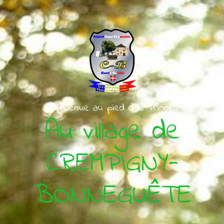
Skip to main content
Bienvenue au pied des Princes
Au village de
CREMPIGNY-
BONNEGUÊTE