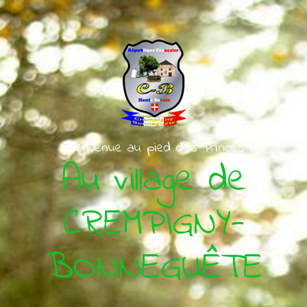
Skip to main content
Bienvenue au pied des Princes
Au village de
CREMPIGNY-
BONNEGUÊTE