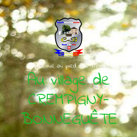
Skip to main content
Bienvenue au pied des Princes
Au village de
CREMPIGNY-
BONNEGUÊTE